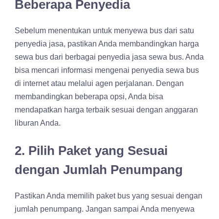
Beberapa Penyedia
Sebelum menentukan untuk menyewa bus dari satu
penyedia jasa, pastikan Anda membandingkan harga
sewa bus dari berbagai penyedia jasa sewa bus. Anda
bisa mencari informasi mengenai penyedia sewa bus
di internet atau melalui agen perjalanan. Dengan
membandingkan beberapa opsi, Anda bisa
mendapatkan harga terbaik sesuai dengan anggaran
liburan Anda.
2. Pilih Paket yang Sesuai
dengan Jumlah Penumpang
Pastikan Anda memilih paket bus yang sesuai dengan
jumlah penumpang. Jangan sampai Anda menyewa