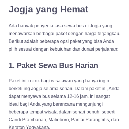
Jogja yang Hemat
Ada banyak penyedia jasa sewa bus di Jogja yang
menawarkan berbagai paket dengan harga terjangkau.
Berikut adalah beberapa opsi paket yang bisa Anda
pilih sesuai dengan kebutuhan dan durasi perjalanan:
1. Paket Sewa Bus Harian
Paket ini cocok bagi wisatawan yang hanya ingin
berkeliling Jogja selama sehari. Dalam paket ini, Anda
dapat menyewa bus selama 12-16 jam. Ini sangat
ideal bagi Anda yang berencana mengunjungi
beberapa tempat wisata dalam sehari penuh, seperti
Candi Prambanan, Malioboro, Pantai Parangtritis, dan
Keraton Yogyakarta.