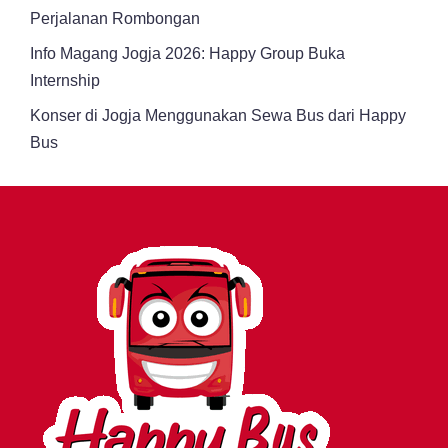
Perjalanan Rombongan
Info Magang Jogja 2026: Happy Group Buka
Internship
Konser di Jogja Menggunakan Sewa Bus dari Happy
Bus