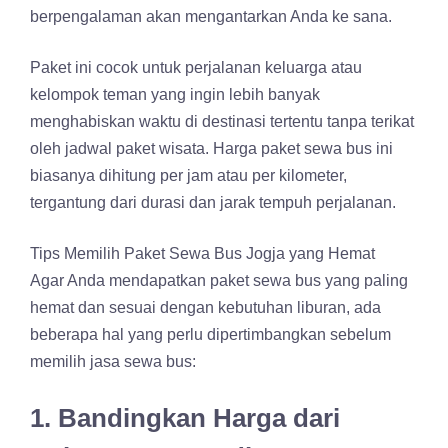
berpengalaman akan mengantarkan Anda ke sana.
Paket ini cocok untuk perjalanan keluarga atau
kelompok teman yang ingin lebih banyak
menghabiskan waktu di destinasi tertentu tanpa terikat
oleh jadwal paket wisata. Harga paket sewa bus ini
biasanya dihitung per jam atau per kilometer,
tergantung dari durasi dan jarak tempuh perjalanan.
Tips Memilih Paket Sewa Bus Jogja yang Hemat
Agar Anda mendapatkan paket sewa bus yang paling
hemat dan sesuai dengan kebutuhan liburan, ada
beberapa hal yang perlu dipertimbangkan sebelum
memilih jasa sewa bus:
1. Bandingkan Harga dari