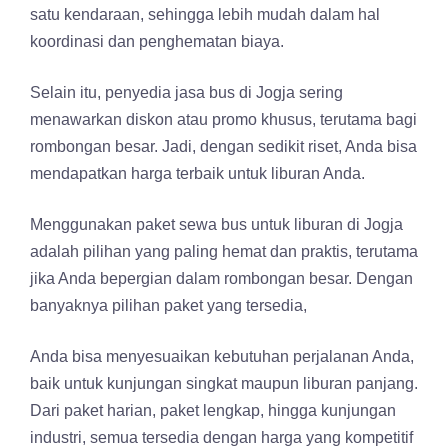
satu kendaraan, sehingga lebih mudah dalam hal
koordinasi dan penghematan biaya.
Selain itu, penyedia jasa bus di Jogja sering
menawarkan diskon atau promo khusus, terutama bagi
rombongan besar. Jadi, dengan sedikit riset, Anda bisa
mendapatkan harga terbaik untuk liburan Anda.
Menggunakan paket sewa bus untuk liburan di Jogja
adalah pilihan yang paling hemat dan praktis, terutama
jika Anda bepergian dalam rombongan besar. Dengan
banyaknya pilihan paket yang tersedia,
Anda bisa menyesuaikan kebutuhan perjalanan Anda,
baik untuk kunjungan singkat maupun liburan panjang.
Dari paket harian, paket lengkap, hingga kunjungan
industri, semua tersedia dengan harga yang kompetitif