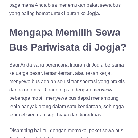
bagaimana Anda bisa menemukan paket sewa bus
yang paling hemat untuk liburan ke Jogja.
Mengapa Memilih Sewa
Bus Pariwisata di Jogja?
Bagi Anda yang berencana liburan di Jogja bersama
keluarga besar, teman-teman, atau rekan kerja,
menyewa bus adalah solusi transportasi yang praktis
dan ekonomis. Dibandingkan dengan menyewa
beberapa mobil, menyewa bus dapat menampung
lebih banyak orang dalam satu kendaraan, sehingga
lebih efisien dari segi biaya dan koordinasi.
Disamping hal itu, dengan memakai paket sewa bus,