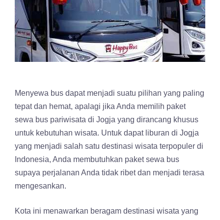
Menyewa bus dapat menjadi suatu pilihan yang paling
tepat dan hemat, apalagi jika Anda memilih paket
sewa bus pariwisata di Jogja yang dirancang khusus
untuk kebutuhan wisata. Untuk dapat liburan di Jogja
yang menjadi salah satu destinasi wisata terpopuler di
Indonesia, Anda membutuhkan paket sewa bus
supaya perjalanan Anda tidak ribet dan menjadi terasa
mengesankan.
Kota ini menawarkan beragam destinasi wisata yang