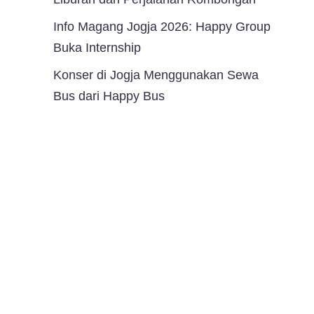
Info Magang Jogja 2026: Happy Group
Buka Internship
Konser di Jogja Menggunakan Sewa
Bus dari Happy Bus