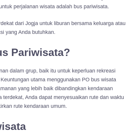
ntuk perjalanan wisata adalah bus pariwisata.
dekat dari Jogja untuk liburan bersama keluarga atau
asi yang Anda butuhkan.
s Pariwisata?
anan dalam grup, baik itu untuk keperluan rekreasi
ah. Keuntungan utama menggunakan PO bus wisata
amanan yang lebih baik dibandingkan kendaraan
ata terdekat, Anda dapat menyesuaikan rute dan waktu
kirkan rute kendaraan umum.
isata