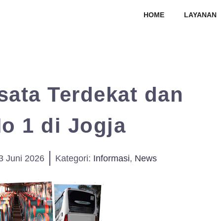
HOME
LAYANAN
sata Terdekat dan
o 1 di Jogja
3 Juni 2026
Kategori:
Informasi
,
News