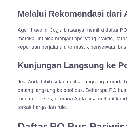
Melalui Rekomendasi dari 
Agen travel di Jogja biasanya memiliki daftar 
mereka. Ini bisa menjadi opsi yang praktis, ka
keperluan perjalanan, termasuk penyewaan bus 
Kunjungan Langsung ke P
Jika Anda lebih suka melihat langsung armada
datang langsung ke pool bus. Beberapa PO bus b
mudah diakses, di mana Anda bisa melihat kond
terkait harga dan rute.
Daftar PO Bus Pariwisa