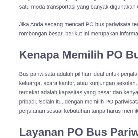
satu moda transportasi yang banyak digunakan u
Jika Anda sedang mencari PO bus pariwisata ter
rombongan besar, berikut ini merupakan inform
Kenapa Memilih PO Bu
Bus pariwisata adalah pilihan ideal untuk perjal
keluarga, acara kantor, atau kunjungan sekol
terdekat adalah kapasitas yang besar dan keny
pribadi. Selain itu, dengan memilih PO pariwis
perjalanan sesuai kebutuhan tanpa harus memi
Layanan PO Bus Pariw