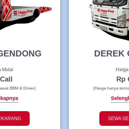
 GENDONG
DEREK 
 Mulai
Harga
Call
Rp 
asuk BBM & Driver)
(Harga hanya term
gkapnya
Seleng
EKARANG
SEWA S