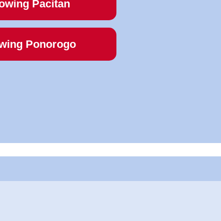
owing Pacitan
wing Ponorogo