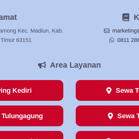
amat
K
Damong Kec. Madiun, Kab.
marketing
 Timur 63151
0811 28
Area Layanan
ing Kediri
Sewa T
 Tulungagung
Sewa 