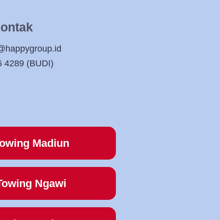
ontak
@happygroup.id
6 4289 (BUDI)
owing Madiun
Towing Ngawi