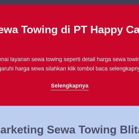
ewa Towing di PT Happy C
ai layanan sewa towing seperti detail harga sewa towi
uhi harga sewa silahkan klik tombol baca selengkapny
Selengkapnya
arketing Sewa Towing Blit