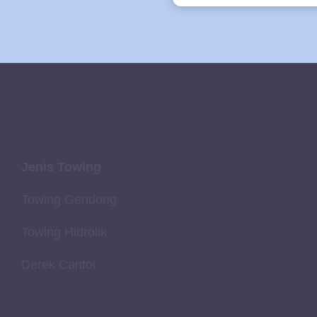
Jenis Towing
Towing Gendong
Towing Hidrolik
Derek Cantol