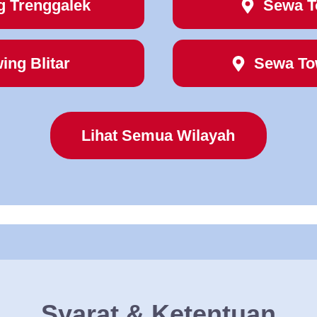
g Trenggalek
Sewa T
ing Blitar
Sewa To
Lihat Semua Wilayah
Syarat & Ketentuan