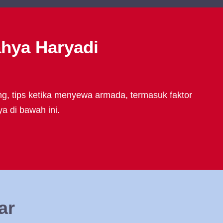
ahya Haryadi
ng, tips ketika menyewa armada, termasuk faktor
a di bawah ini.
ar