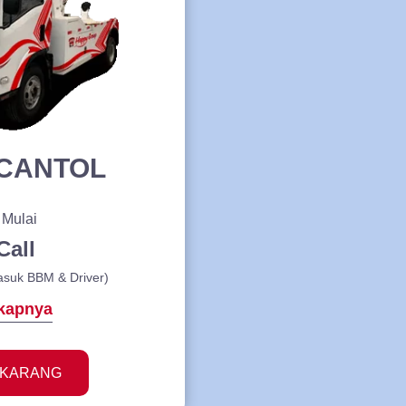
CANTOL
 Mulai
Call
asuk BBM & Driver)
kapnya
EKARANG