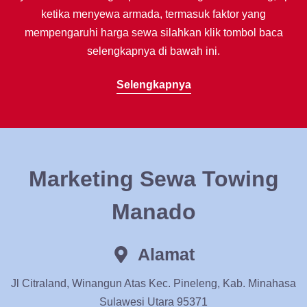
ketika menyewa armada, termasuk faktor yang
mempengaruhi harga sewa silahkan klik tombol baca
selengkapnya di bawah ini.
Selengkapnya
Marketing Sewa Towing
Manado
Alamat
Jl Citraland, Winangun Atas Kec. Pineleng, Kab. Minahasa
Sulawesi Utara 95371