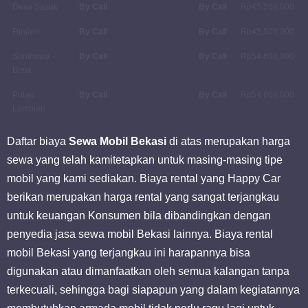
Desa Sasak
By Call
By Call
Rp45,500,000
Rinjani
By Call
By Call
Rp45,500,000
Sumbawa -
By Call
By Call
Rp54,600,000
Bima
Pulau
By Call
By Call
Rp54,600,000
Lombien
Daftar biaya
Sewa Mobil Bekasi
di atas merupakan harga
sewa yang telah kamitetapkan untuk masing-masing tipe
mobil yang kami sediakan. Biaya rental yang Happy Car
berikan merupakan harga rental yang sangat terjangkau
untuk keuangan Konsumen bila dibandingkan dengan
penyedia jasa sewa mobil Bekasi lainnya. Biaya rental
mobil Bekasi yang terjangkau ini harapannya bisa
digunakan atau dimanfaatkan oleh semua kalangan tanpa
terkecuali, sehingga bagi siapapun yang dalam kegiatannya