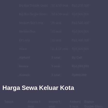
Big Bus Double Glass
50 & 59 seat
Rp3,200,000
Big Bus Single Glass
50 & 59 seat
Rp2,900,000
Medium Bus Long
35 seat
Rp2,500,000
Medium Bus
31 seat
Rp2,000,000
Elf Long
16 seat
Rp1,400,000
Hiace
11 & 14 seat
Rp1,400,000
Alphard
5 seat
By Call
Innova
5 seat
Rp1,000,000
Avanza
5 seat
Rp800,000
Harga Sewa Keluar Kota
Tujuan
Avanza 5
Innova 5
Alphard
Bigbus
seat
seat
5 seat
Double Glass