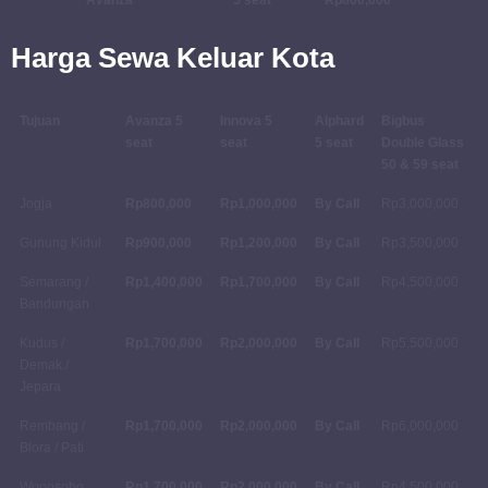
Harga Sewa Keluar Kota
Tujuan
Avanza 5
Innova 5
Alphard
Bigbus
seat
seat
5 seat
Double Glass
50 & 59 seat
Jogja
Rp800,000
Rp1,000,000
By Call
Rp3,000,000
Gunung Kidul
Rp900,000
Rp1,200,000
By Call
Rp3,500,000
Semarang /
Rp1,400,000
Rp1,700,000
By Call
Rp4,500,000
Bandungan
Kudus /
Rp1,700,000
Rp2,000,000
By Call
Rp5,500,000
Demak /
Jepara
Rembang /
Rp1,700,000
Rp2,000,000
By Call
Rp6,000,000
Blora / Pati
Wonosobo
Rp1,700,000
Rp2,000,000
By Call
Rp4,500,000