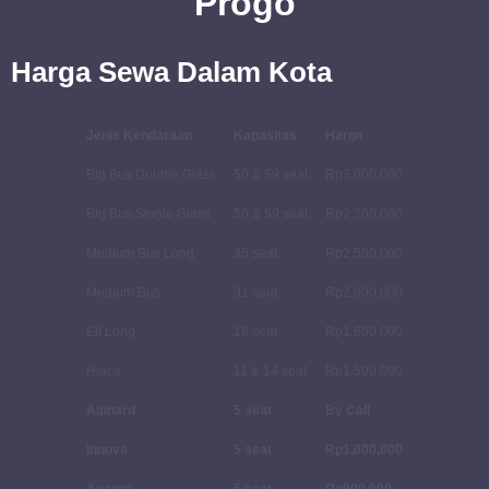
Progo
Harga Sewa Dalam Kota
Jenis Kendaraan
Kapasitas
Harga
Big Bus Double Glass
50 & 59 seat
Rp3,000,000
Big Bus Single Glass
50 & 59 seat
Rp2,700,000
Medium Bus Long
35 seat
Rp2,500,000
Medium Bus
31 seat
Rp2,000,000
Elf Long
16 seat
Rp1,600,000
Hiace
11 & 14 seat
Rp1,500,000
Alphard
5 seat
By Call
Innova
5 seat
Rp1,000,000
Avanza
5 seat
Rp800,000