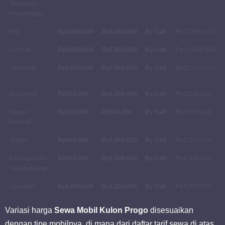
Situbondo /
Probolinggo
Bali
Rp4,000,000
Rp5,000,000
By Call
Rp17,000,000
Lombok
Rp5,600,000
Rp7,000,000
By Call
Rp21,000,000
Lampung
Rp5,600,000
Rp7,000,000
By Call
Rp21,000,000
Solo Raya
Rp700,000
Rp1,000,000
By Call
Rp3,500,000
Klaten /
Rp600,000
Rp900,000
By Call
Rp3,500,000
Boyolali
Sragen
Rp800,000
Rp1,000,000
By Call
Rp3,800,000
Karanganyar /
Rp800,000
Rp1,000,000
By Call
Rp4,500,000
Tawangmangu
Sarangan
Rp1,000,000
Rp1,200,000
By Call
Rp5,000,000
Variasi harga
Sewa Mobil Kulon Progo
disesuaikan
dengan tipe mobilnya, di mana dari daftar tarif sewa di atas