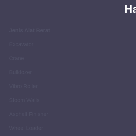
H
Jenis Alat Berat
Excavator
Crane
Bulldozer
Vibro Roller
Stoom Walls
Asphalt Finisher
Wheel Loader