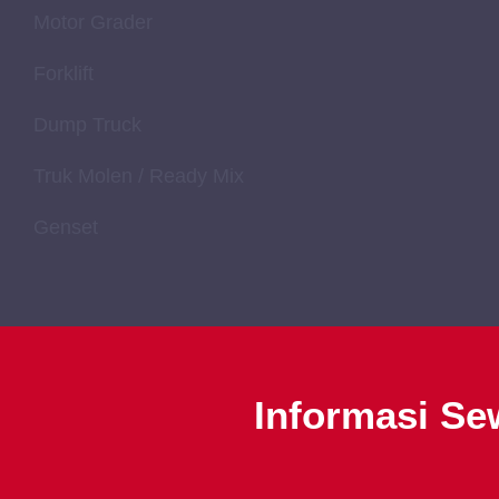
Motor Grader
Forklift
Dump Truck
Truk Molen / Ready Mix
Genset
Informasi Se