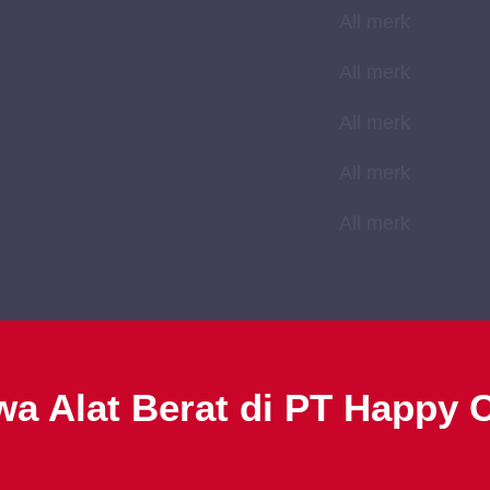
All merk
All merk
All merk
All merk
All merk
wa Alat Berat di PT Happy 