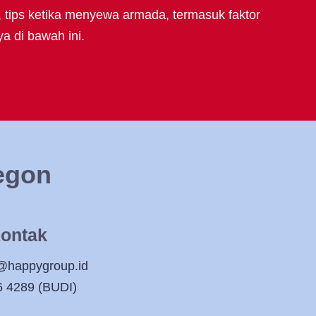
, tips ketika menyewa armada, termasuk faktor
a di bawah ini.
legon
ontak
@happygroup.id
6 4289 (BUDI)