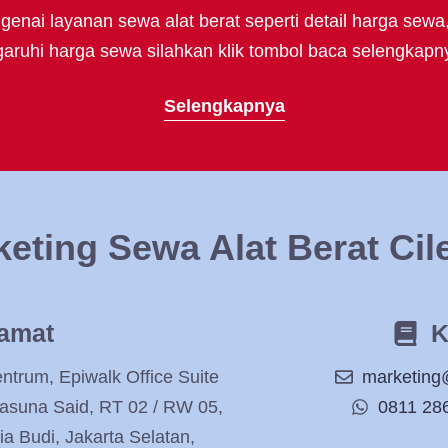
enai layanan sewa alat berat seperti detail harga sewa
uhi harga sewa silahkan klik tombol baca selengkapny
Selengkapnya
eting Sewa Alat Berat Ci
amat
K
rum, Epiwalk Office Suite
marketing
 Rasuna Said, RT 02 / RW 05,
0811 28
ia Budi, Jakarta Selatan,