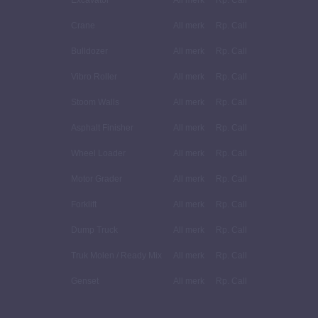
Excavator
All merk
Rp. Call
Crane
All merk
Rp. Call
Bulldozer
All merk
Rp. Call
Vibro Roller
All merk
Rp. Call
Stoom Walls
All merk
Rp. Call
Asphalt Finisher
All merk
Rp. Call
Wheel Loader
All merk
Rp. Call
Motor Grader
All merk
Rp. Call
Forklift
All merk
Rp. Call
Dump Truck
All merk
Rp. Call
Truk Molen / Ready Mix
All merk
Rp. Call
Genset
All merk
Rp. Call