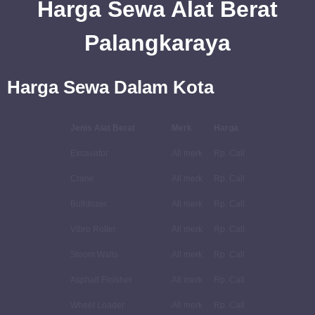
Harga
Sewa
Alat Berat
Palangkaraya
Harga Sewa Dalam Kota
Jenis Alat Berat
Merk
Harga
Excavator
All merk
Rp. Call
Crane
All merk
Rp. Call
Bulldozer
All merk
Rp. Call
Vibro Roller
All merk
Rp. Call
Stoom Walls
All merk
Rp. Call
Asphalt Finisher
All merk
Rp. Call
Wheel Loader
All merk
Rp. Call