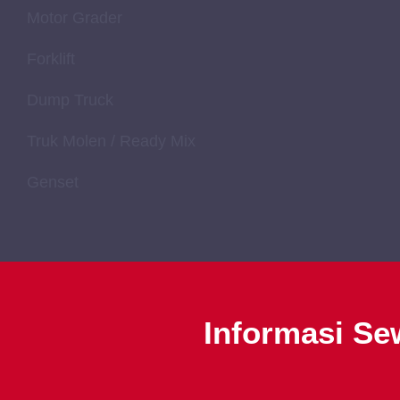
Motor Grader
Forklift
Dump Truck
Truk Molen / Ready Mix
Genset
Informasi Se