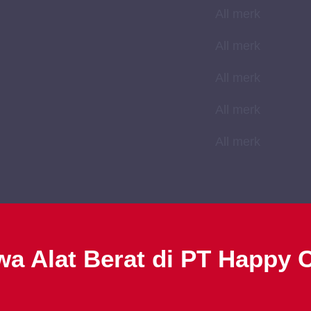
All merk
All merk
All merk
All merk
All merk
wa Alat Berat di PT Happy 