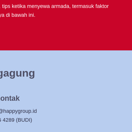
, tips ketika menyewa armada, termasuk faktor
a di bawah ini.
ngagung
ontak
@happygroup.id
6 4289 (BUDI)