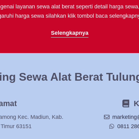
enai layanan sewa alat berat seperti detail harga sewa
uhi harga sewa silahkan klik tombol baca selengkapny
Selengkapnya
ing Sewa Alat Berat Tulu
amat
K
Damong Kec. Madiun, Kab.
marketing
 Timur 63151
0811 28