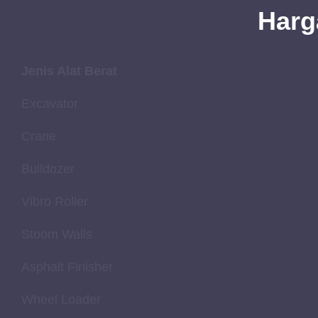
Har
Jenis Alat Berat
Excavator
Crane
Bulldozer
Vibro Roller
Stoom Walls
Asphalt Finisher
Wheel Loader