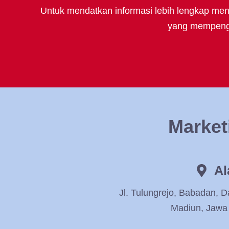
Untuk mendatkan informasi lebih lengkap meng
yang mempengar
Market
Al
Jl. Tulungrejo, Babadan, 
Madiun, Jawa