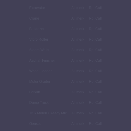
Excavator
All merk
Rp. Call
Crane
All merk
Rp. Call
Bulldozer
All merk
Rp. Call
Vibro Roller
All merk
Rp. Call
Stoom Walls
All merk
Rp. Call
Asphalt Finisher
All merk
Rp. Call
Wheel Loader
All merk
Rp. Call
Motor Grader
All merk
Rp. Call
Forklift
All merk
Rp. Call
Dump Truck
All merk
Rp. Call
Truk Molen / Ready Mix
All merk
Rp. Call
Genset
All merk
Rp. Call