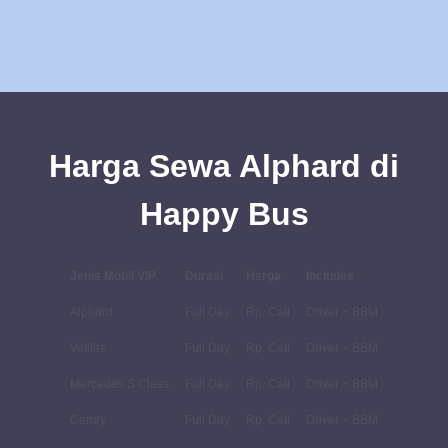
Harga Sewa Alphard di
Happy Bus
Jenis Mobil VIP
Durasi
Harga
Includes
Alphard
Full Day
Rp. Call
Driver + BBM
Vellfire
Full Day
Rp. Call
Driver + BBM
Mercedes S Class
Full Day
Rp. Call
Driver + BBM
Camry
Full Day
Rp. Call
Driver + BBM