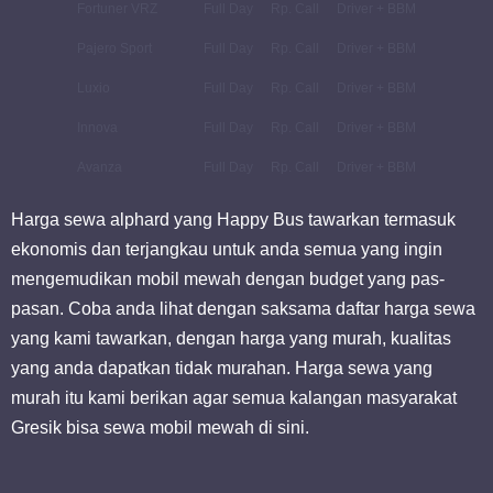
Fortuner VRZ
Full Day
Rp. Call
Driver + BBM
Pajero Sport
Full Day
Rp. Call
Driver + BBM
Luxio
Full Day
Rp. Call
Driver + BBM
Innova
Full Day
Rp. Call
Driver + BBM
Avanza
Full Day
Rp. Call
Driver + BBM
Harga sewa alphard yang Happy Bus tawarkan termasuk
ekonomis dan terjangkau untuk anda semua yang ingin
mengemudikan mobil mewah dengan budget yang pas-
pasan. Coba anda lihat dengan saksama daftar harga sewa
yang kami tawarkan, dengan harga yang murah, kualitas
yang anda dapatkan tidak murahan. Harga sewa yang
murah itu kami berikan agar semua kalangan masyarakat
Gresik bisa sewa mobil mewah di sini.