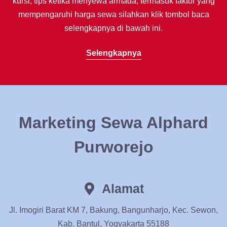
kursi, tips ketika menyewa armada, termasuk faktor yang
mempengaruhi harga sewa silahkan klik tombol baca
selengkapnya di bawah ini.
Selengkapnya
Marketing Sewa Alphard
Purworejo
Alamat
Jl. Imogiri Barat KM 7, Bakung, Bangunharjo, Kec. Sewon,
Kab. Bantul, Yogyakarta 55188