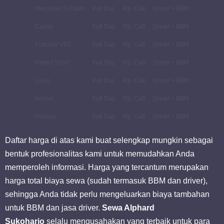
Mercedes S Class
Full Day
Rp. Call
Driver + BBM
Camry
Full Day
Rp. Call
Driver + BBM
Fortuner VRZ
Full Day
Rp. Call
Driver + BBM
Pajero Sport
Full Day
Rp. Call
Driver + BBM
Luxio
Full Day
Rp. Call
Driver + BBM
Innova
Full Day
Rp. Call
Driver + BBM
Avanza
Full Day
Rp. Call
Driver + BBM
Daftar harga di atas kami buat selengkap mungkin sebagai
bentuk profesionalitas kami untuk memudahkan Anda
memperoleh informasi. Harga yang tercantum merupakan
harga total biaya sewa (sudah termasuk BBM dan driver),
sehingga Anda tidak perlu mengeluarkan biaya tambahan
untuk BBM dan jasa driver.
Sewa Alphard
Sukoharjo
selalu mengusahakan yang terbaik untuk para