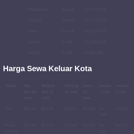
Medium Bus
31 seat
Rp 1,750,000
Elf Long
16 seat
Rp 1,200,000
Hiace
14 seat
Rp 1,200,000
Innova
7 seat
Rp 1,000,000
Avanza
5 seat
Rp 800,000
Harga Sewa Keluar Kota
Tujuan
Big
Medium
Elf Long
Hiace
Innova
Avanza
Bus 50
Bus 31
16 seat
14
7 seat
5 seat
seat
seat
seat
Bali
By Call
By Call
By Call
By Call
By
By Call
Call
Pulau
By Call
By Call
By Call
By Call
By
By Call
Komodo
Call