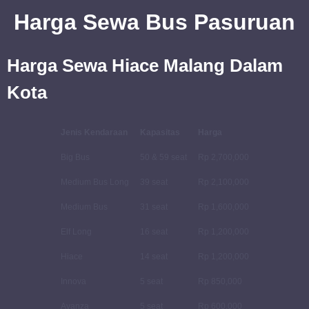
Harga Sewa Bus Pasuruan
Harga Sewa Hiace Malang Dalam
Kota
Jenis Kendaraan
Kapasitas
Harga
Big Bus
50 & 59 seat
Rp 2,700,000
Medium Bus Long
39 seat
Rp 2,100,000
Medium Bus
31 seat
Rp 1,600,000
Elf Long
16 seat
Rp 1,200,000
Hiace
14 seat
Rp 1,200,000
Innova
5 seat
Rp 850,000
Avanza
5 seat
Rp 600,000