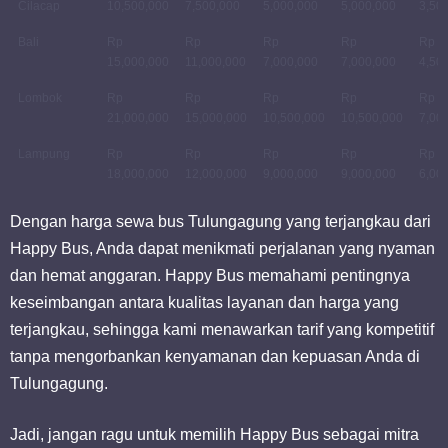
Cilacap
10,500,000
7,500,000
5,000,000
5,000,000
3,50
Bali
Rp
Rp
Rp
Rp
Rp
15,000,000
11,000,000
7,000,000
7,000,000
4,50
Lombok
Rp
Rp
Rp
Rp
Rp
21,000,000
15,000,000
10,500,000
10,500,000
7,00
Lampung
Rp
Rp
Rp
Rp
Rp
18,000,000
12,000,000
9,000,000
9,000,000
6,00
Dengan harga sewa bus Tulungagung yang terjangkau dari
Happy Bus, Anda dapat menikmati perjalanan yang nyaman
dan hemat anggaran. Happy Bus memahami pentingnya
keseimbangan antara kualitas layanan dan harga yang
terjangkau, sehingga kami menawarkan tarif yang kompetitif
tanpa mengorbankan kenyamanan dan kepuasan Anda di
Tulungagung.
Jadi, jangan ragu untuk memilih Happy Bus sebagai mitra