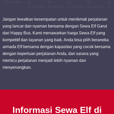
Desa Sasak
Rp
Rp
Rp
Rp
Rp
43,000,000
35,000,000
27,000,000
20,000,000
20,0
Jangan lewatkan kesempatan untuk menikmati perjalanan
yang lancar dan nyaman bersama dengan Sewa Elf Garut
dari Happy Bus. Kami menawarkan harga Sewa Elf yang
kompetitif dan layanan yang baik. Anda bisa pilih beraneka
armada Elf bersama dengan kapasitas yang cocok bersama
dengan keperluan perjalanan Anda, dan sarana yang
memicu perjalanan menjadi lebih nyaman dan
menyenangkan.
Informasi Sewa Elf di