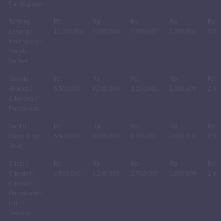
Pandeglang
Tanjung
Rp
Rp
Rp
Rp
Rp
Lesung /
12,000,000
9,000,000
7,000,000
5,000,000
5,00
Malingping /
Ziarah
Banten
Jakarta
Rp
Rp
Rp
Rp
Rp
/Bekasi /
5,500,000
4,000,000
3,200,000
2,000,000
2,00
Cikarang /
Purwakarta
Sentul /
Rp
Rp
Rp
Rp
Rp
Bogor (City
5,500,000
4,000,000
3,200,000
2,000,000
2,00
Tour)
Ciloto /
Rp
Rp
Rp
Rp
Rp
Cibodas /
4,500,000
3,200,000
2,700,000
1,800,000
1,80
Cipanas /
Purwakarta /
Lido /
Jatiluhur