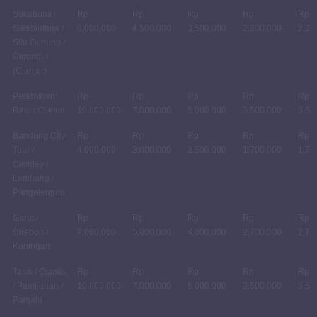
Sukabumi /
Rp
Rp
Rp
Rp
Rp
Salabintana /
6,000,000
4,500,000
3,500,000
2,200,000
2,20
Situ Gunung /
Cigundul
(Cianjur)
Pelabuhan
Rp
Rp
Rp
Rp
Rp
Ratu / Ciletuh
10,000,000
7,000,000
6,000,000
3,500,000
3,50
Bandung City
Rp
Rp
Rp
Rp
Rp
Tour /
4,000,000
3,000,000
2,500,000
1,700,000
1,70
Ciwidey /
Lembang /
Pangalengan
Garut /
Rp
Rp
Rp
Rp
Rp
Cirebon /
7,000,000
5,000,000
4,000,000
2,700,000
2,70
Kuningan
Tasik / Ciamis
Rp
Rp
Rp
Rp
Rp
/ Pamijahan /
10,000,000
7,000,000
6,000,000
3,500,000
3,50
Panjalu