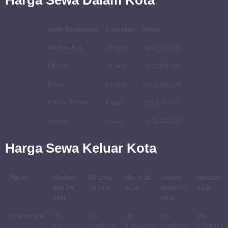
Jenis Kendaraan
Kapasitas
Harga
Medium Bus
29 seat
Rp 2,500,000
Elf Long
16 seat
Rp 2,000,000
Hiace
14 seat
Rp 2,000,000
Innova Reborn
7 seat
Rp1,500,000
Avanza
5 seat
Rp 1,000,000
Harga Sewa Keluar Kota
Tujuan
Medium
Elf Long
Hiace 14
Innova
Avanza 5
Bus 29
16 seat
seat
Reborn 7
seat
seat
seat
Kefamenanu
Rp
Rp
Rp
Rp
Rp
4,500,000
3,500,000
3,500,000
2,500,000
2,000,000