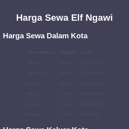
Harga
Sewa
Elf Ngawi
Harga Sewa Dalam Kota
Jenis Kendaraan
Kapasitas
Harga
Big Bus
50 seat
Rp 3,000,000
Medium Bus
33 seat
Rp 2,000,000
Elf Long
18 seat
Rp 1,500,000
Hiace
14 seat
Rp 1,400,000
Innova
5 seat
Rp 1,000,000
Avanza
5 seat
Rp 800,000