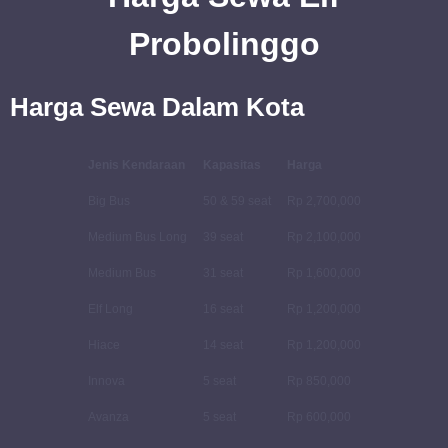
Probolinggo
Harga Sewa Dalam Kota
Jenis Kendaraan
Kapasitas
Harga
Big Bus
50 & 59 seat
Rp 2,700,000
Medium Bus Long
39 seat
Rp 2,100,000
Medium Bus
31 seat
Rp 1,600,000
Elf Long
16 seat
Rp 1,200,000
Hiace
14 seat
Rp 1,200,000
Innova
5 seat
Rp 850,000
Avanza
5 seat
Rp 600,000