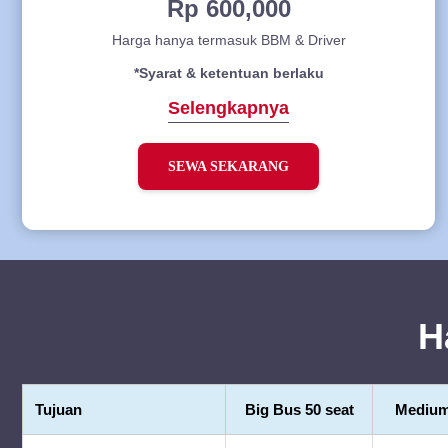
Rp 600,000
Harga hanya termasuk BBM & Driver
*Syarat & ketentuan berlaku
Selengkapnya
SEWA SEKARANG
H
Tujuan
Big Bus 50 seat
Medium