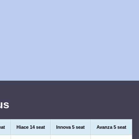
us
eat
Hiace 14 seat
Innova 5 seat
Avanza 5 seat