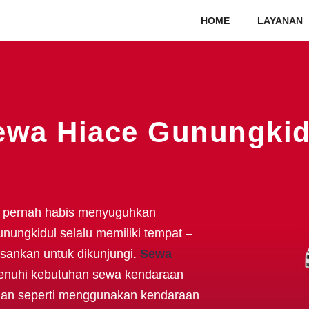
HOME
LAYANAN
ewa Hiace Gunungkid
k pernah habis menyuguhkan
nungkidul selalu memiliki tempat –
sankan untuk dikunjungi.
Sewa
enuhi kebutuhan sewa kendaraan
aman seperti menggunakan kendaraan