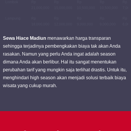
Lombok
Rp
Rp
Rp
Rp
Rp
21,000,000
15,000,000
10,500,000
10,500,000
7,00
Lampung
Rp
Rp
Rp
Rp
Rp
18,000,000
12,000,000
9,000,000
9,000,000
6,00
Sewa Hiace Madiun
menawarkan harga transparan
sehingga terjadinya pembengkakan biaya tak akan Anda
rasakan. Namun yang perlu Anda ingat adalah season
dimana Anda akan berlibur. Hal itu sangat menentukan
perubahan tarif yang mungkin saja terlihat drastis. Untuk itu,
menghindari high season akan menjadi solusi terbaik biaya
wisata yang cukup murah.