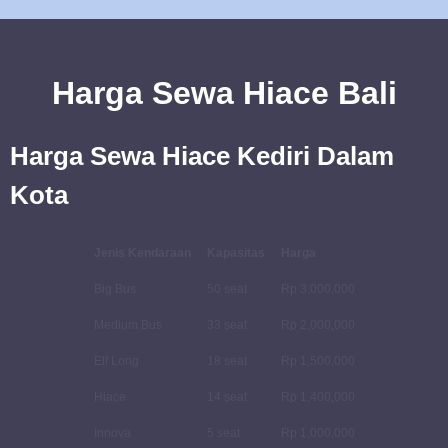
Harga Sewa Hiace Bali
Harga Sewa Hiace Kediri Dalam
Kota
Jenis Kendaraan
Kapasitas
Harga
Big Bus
50 seat
Rp 3,000,000
Medium Bus
33 seat
Rp 2,000,000
Elf Long
18 seat
Rp 1,500,000
Hiace
14 seat
Rp 1,400,000
Innova
5 seat
Rp 1,000,000