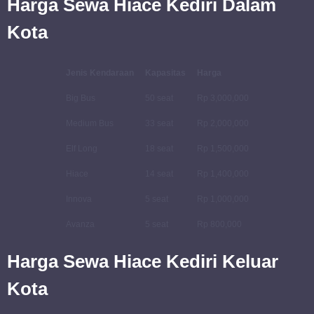
Harga Sewa Hiace Kediri Dalam
Kota
Jenis Kendaraan
Kapasitas
Harga
Big Bus
50 seat
Rp 3,000,000
Medium Bus
33 seat
Rp 2,000,000
Elf Long
18 seat
Rp 1,500,000
Hiace
14 seat
Rp 1,400,000
Innova
5 seat
Rp 1,000,000
Avanza
5 seat
Rp 800,000
Harga Sewa Hiace Kediri Keluar
Kota