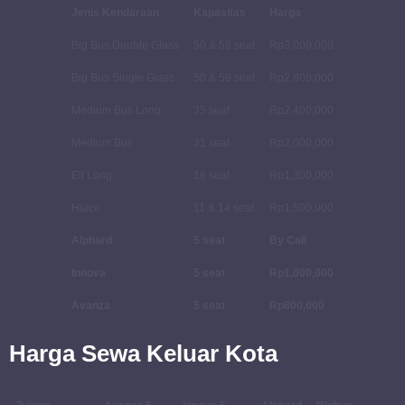
Jenis Kendaraan
Kapasitas
Harga
Big Bus Double Glass
50 & 59 seat
Rp3,000,000
Big Bus Single Glass
50 & 59 seat
Rp2,800,000
Medium Bus Long
35 seat
Rp2,400,000
Medium Bus
31 seat
Rp2,000,000
Elf Long
16 seat
Rp1,300,000
Hiace
11 & 14 seat
Rp1,500,000
Alphard
5 seat
By Call
Innova
5 seat
Rp1,000,000
Avanza
5 seat
Rp800,000
Harga Sewa Keluar Kota