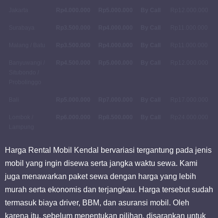
Jakarta
Rp4.000.000
Rp5.000.000
By Call
Rp12.000.000
Surabaya
Rp3.500.000
Rp4.000.000
By Call
Rp11.000.000
Malang / Batu
Rp3.500.000
Rp4.000.000
By Call
Rp11.000.000
Banyuwangi /
Rp4.500.000
Rp5.000.000
By Call
Rp12.000.000
Situbondo /
Probolinggo
Bali
Rp5.000.000
Rp7.000.000
By Call
Rp17.000.000
Lombok /
Rp6.000.000
Rp8.500.000
By Call
Rp24.000.000
Lampung
Harga Rental Mobil Kendal bervariasi tergantung pada jenis
mobil yang ingin disewa serta jangka waktu sewa. Kami
juga menawarkan paket sewa dengan harga yang lebih
murah serta ekonomis dan terjangkau. Harga tersebut sudah
termasuk biaya driver, BBM, dan asuransi mobil. Oleh
karena itu, sebelum menentukan pilihan, disarankan untuk