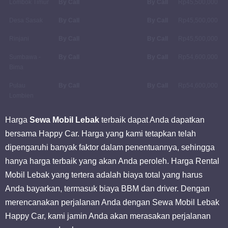
Lombok Timur
By Call
By Call
Rp45,500,000
Desa Sasak
By Call
By Call
Rp45,500,000
Rinjani
By Call
By Call
Rp45,500,000
Sumbawa -
By Call
By Call
Rp54,600,000
Bima
Pulau
By Call
By Call
Rp54,600,000
Lombien
Harga
Sewa Mobil Lebak
terbaik dapat Anda dapatkan
bersama Happy Car. Harga yang kami tetapkan telah
dipengaruhi banyak faktor dalam penentuannya, sehingga
hanya harga terbaik yang akan Anda peroleh. Harga Rental
Mobil Lebak yang tertera adalah biaya total yang harus
Anda bayarkan, termasuk biaya BBM dan driver. Dengan
merencanakan perjalanan Anda dengan Sewa Mobil Lebak
Happy Car, kami jamin Anda akan merasakan perjalanan