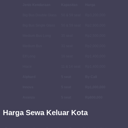
Jenis Kendaraan
Kapasitas
Harga
Big Bus Double Glass
50 & 59 seat
Rp3,200,000
Big Bus Single Glass
50 & 59 seat
Rp2,900,000
Medium Bus Long
35 seat
Rp2,500,000
Medium Bus
31 seat
Rp2,000,000
Elf Long
16 seat
Rp1,400,000
Hiace
11 & 14 seat
Rp1,400,000
Alphard
5 seat
By Call
Innova
5 seat
Rp1,000,000
Avanza
5 seat
Rp800,000
Harga Sewa Keluar Kota