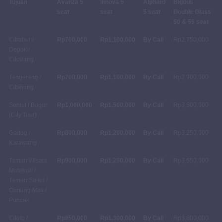
Tujuan
Avanza 5
Innova 5
Alphard
Bigbus
seat
seat
5 seat
Double Glass
50 & 59 seat
Cibubur /
Rp700,000
Rp1,100,000
By Call
Rp2,750,000
Depok /
Cikarang
Tangerang /
Rp700,000
Rp1,100,000
By Call
Rp2,900,000
Cibinong
Sentul / Bogor
Rp1,000,000
Rp1,500,000
By Call
Rp3,500,000
(City Tour)
Gadog /
Rp800,000
Rp1,200,000
By Call
Rp3,250,000
Karawang
Taman Wisata
Rp900,000
Rp1,250,000
By Call
Rp3,550,000
Matahari /
Taman Safari /
Gunung Mas /
Puncak
Ciloto /
Rp950,000
Rp1,300,000
By Call
Rp3,800,000