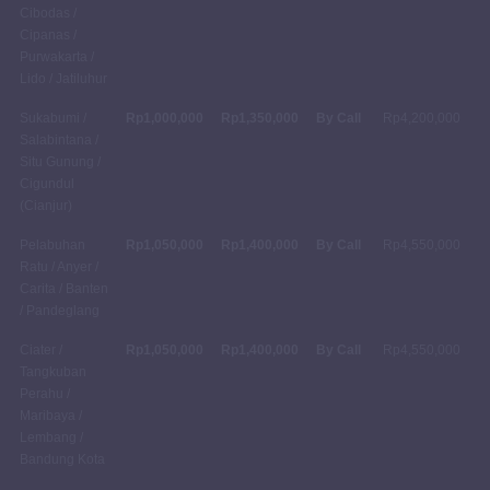
Cibodas /
Cipanas /
Purwakarta /
Lido / Jatiluhur
Sukabumi /
Rp1,000,000
Rp1,350,000
By Call
Rp4,200,000
Salabintana /
Situ Gunung /
Cigundul
(Cianjur)
Pelabuhan
Rp1,050,000
Rp1,400,000
By Call
Rp4,550,000
Ratu / Anyer /
Carita / Banten
/ Pandeglang
Ciater /
Rp1,050,000
Rp1,400,000
By Call
Rp4,550,000
Tangkuban
Perahu /
Maribaya /
Lembang /
Bandung Kota