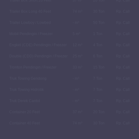
Trailer Box Short 20 Feet
37 m³
20 Ton
Rp. Call
Trailer Box Long 40 Feet
74 m³
30 Ton
Rp. Call
Trailer Lowboy / Lowbed
- m³
50 Ton
Rp. Call
Mobil Pendingin / Freezer
5 m³
1 Ton
Rp. Call
Engkel (CDE) Pendingin / Freezer
12 m³
4 Ton
Rp. Call
Double (CDD) Pendingin / Freezer
25 m³
6 Ton
Rp. Call
Tronton Pendingin / Freezer
33 m³
15 Ton
Rp. Call
Truk Towing Gendong
- m³
7 Ton
Rp. Call
Truk Towing Hidrolik
- m³
7 Ton
Rp. Call
Truk Derek Cantol
- m³
7 Ton
Rp. Call
Container 20 Feet
37 m³
20 Ton
Rp. Call
Container 40 Feet
74 m³
30 Ton
Rp. Call