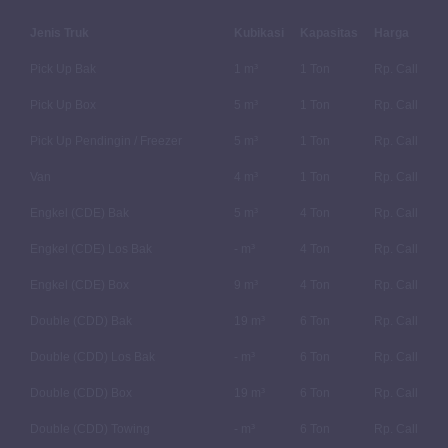
Jenis Truk
Kubikasi
Kapasitas
Harga
Pick Up Bak
1 m³
1 Ton
Rp. Call
Pick Up Box
5 m³
1 Ton
Rp. Call
Pick Up Pendingin / Freezer
5 m³
1 Ton
Rp. Call
Van
4 m³
1 Ton
Rp. Call
Engkel (CDE) Bak
5 m³
4 Ton
Rp. Call
Engkel (CDE) Los Bak
- m³
4 Ton
Rp. Call
Engkel (CDE) Box
9 m³
4 Ton
Rp. Call
Double (CDD) Bak
19 m³
6 Ton
Rp. Call
Double (CDD) Los Bak
- m³
6 Ton
Rp. Call
Double (CDD) Box
19 m³
6 Ton
Rp. Call
Double (CDD) Towing
- m³
6 Ton
Rp. Call