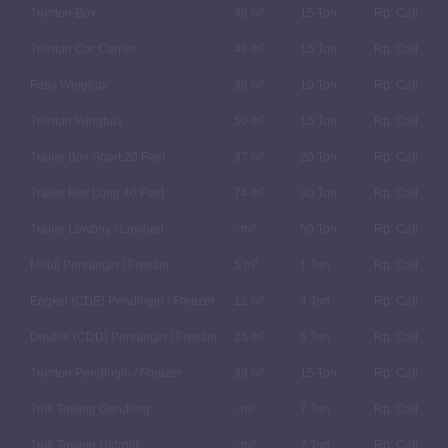
Tronton Box
48 m³
15 Ton
Rp. Call
Tronton Car Carrier
48 m³
15 Ton
Rp. Call
Fuso Wingbox
38 m³
10 Ton
Rp. Call
Tronton Wingbox
50 m³
15 Ton
Rp. Call
Trailer Box Short 20 Feet
37 m³
20 Ton
Rp. Call
Trailer Box Long 40 Feet
74 m³
30 Ton
Rp. Call
Trailer Lowboy / Lowbed
- m³
50 Ton
Rp. Call
Mobil Pendingin / Freezer
5 m³
1 Ton
Rp. Call
Engkel (CDE) Pendingin / Freezer
12 m³
4 Ton
Rp. Call
Double (CDD) Pendingin / Freezer
25 m³
6 Ton
Rp. Call
Tronton Pendingin / Freezer
33 m³
15 Ton
Rp. Call
Truk Towing Gendong
- m³
7 Ton
Rp. Call
Truk Towing Hidrolik
- m³
7 Ton
Rp. Call