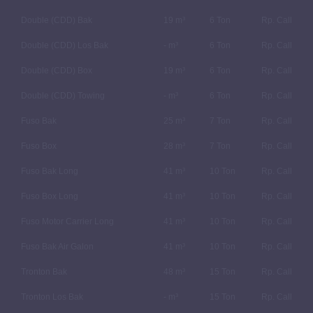
Double (CDD) Bak
19 m³
6 Ton
Rp. Call
Double (CDD) Los Bak
- m³
6 Ton
Rp. Call
Double (CDD) Box
19 m³
6 Ton
Rp. Call
Double (CDD) Towing
- m³
6 Ton
Rp. Call
Fuso Bak
25 m³
7 Ton
Rp. Call
Fuso Box
28 m³
7 Ton
Rp. Call
Fuso Bak Long
41 m³
10 Ton
Rp. Call
Fuso Box Long
41 m³
10 Ton
Rp. Call
Fuso Motor Carrier Long
41 m³
10 Ton
Rp. Call
Fuso Bak Air Galon
41 m³
10 Ton
Rp. Call
Tronton Bak
48 m³
15 Ton
Rp. Call
Tronton Los Bak
- m³
15 Ton
Rp. Call