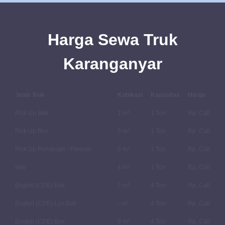
Harga Sewa Truk
Karanganyar
Jenis Truk
Kubikasi
Kapasitas
Harga
Pick Up Bak
1 m³
1 Ton
Rp. Call
Pick Up Box
5 m³
1 Ton
Rp. Call
Pick Up Pendingin / Freezer
5 m³
1 Ton
Rp. Call
Van
4 m³
1 Ton
Rp. Call
Engkel (CDE) Bak
5 m³
4 Ton
Rp. Call
Engkel (CDE) Los Bak
- m³
4 Ton
Rp. Call
Engkel (CDE) Box
9 m³
4 Ton
Rp. Call