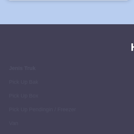
Jenis Truk
Pick Up Bak
Pick Up Box
Pick Up Pendingin / Freezer
Van