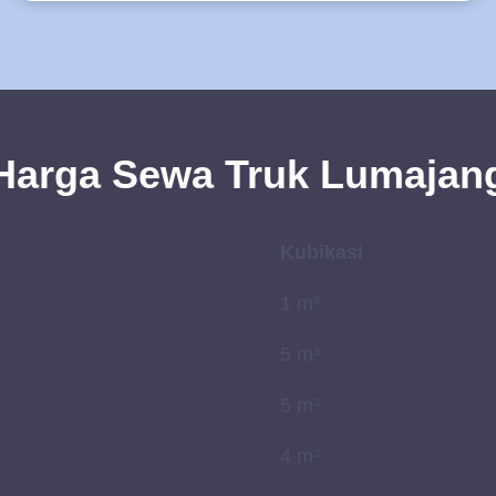
Harga Sewa Truk Lumajan
Kubikasi
1 m³
5 m³
5 m³
4 m³