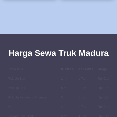
Harga Sewa Truk Madura
Jenis Truk
Kubikasi
Kapasitas
Harga
Pick Up Bak
1 m³
1 Ton
Rp. Call
Pick Up Box
5 m³
1 Ton
Rp. Call
Pick Up Pendingin / Freezer
5 m³
1 Ton
Rp. Call
Van
4 m³
1 Ton
Rp. Call
Engkel (CDE) Bak
5 m³
4 Ton
Rp. Call