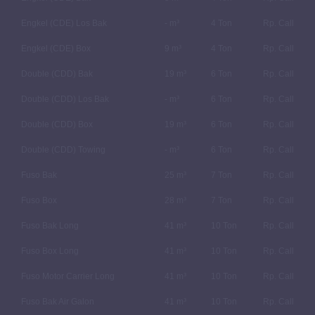
Engkel (CDE) Los Bak
- m³
4 Ton
Rp. Call
Engkel (CDE) Box
9 m³
4 Ton
Rp. Call
Double (CDD) Bak
19 m³
6 Ton
Rp. Call
Double (CDD) Los Bak
- m³
6 Ton
Rp. Call
Double (CDD) Box
19 m³
6 Ton
Rp. Call
Double (CDD) Towing
- m³
6 Ton
Rp. Call
Fuso Bak
25 m³
7 Ton
Rp. Call
Fuso Box
28 m³
7 Ton
Rp. Call
Fuso Bak Long
41 m³
10 Ton
Rp. Call
Fuso Box Long
41 m³
10 Ton
Rp. Call
Fuso Motor Carrier Long
41 m³
10 Ton
Rp. Call
Fuso Bak Air Galon
41 m³
10 Ton
Rp. Call