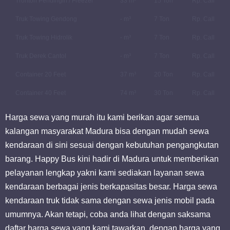
Tronton Pendingin / Freezer
33 m³
15 Ton
Rp. Call
Truk Towing Gendong
- m³
7 Ton
Rp. Call
Truk Towing Hidrolik
- m³
7 Ton
Rp. Call
Truk Derek Cantol
- m³
7 Ton
Rp. Call
Container 20 Feet
37 m³
20 Ton
Rp. Call
Container 40 Feet
74 m³
30 Ton
Rp. Call
Harga sewa yang murah itu kami berikan agar semua
kalangan masyarakat Madura bisa dengan mudah sewa
kendaraan di sini sesuai dengan kebutuhan pengangkutan
barang. Happy Bus kini hadir di Madura untuk memberikan
pelayanan lengkap yakni kami sediakan layanan sewa
kendaraan berbagai jenis berkapasitas besar. Harga sewa
kendaraan truk tidak sama dengan sewa jenis mobil pada
umumnya. Akan tetapi, coba anda lihat dengan saksama
daftar harga sewa yang kami tawarkan, dengan harga yang