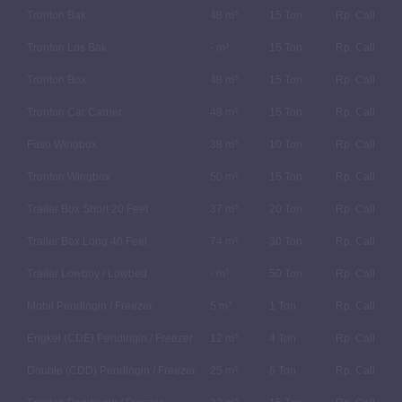
Tronton Bak
48 m³
15 Ton
Rp. Call
Tronton Los Bak
- m³
15 Ton
Rp. Call
Tronton Box
48 m³
15 Ton
Rp. Call
Tronton Car Carrier
48 m³
15 Ton
Rp. Call
Fuso Wingbox
38 m³
10 Ton
Rp. Call
Tronton Wingbox
50 m³
15 Ton
Rp. Call
Trailer Box Short 20 Feet
37 m³
20 Ton
Rp. Call
Trailer Box Long 40 Feet
74 m³
30 Ton
Rp. Call
Trailer Lowboy / Lowbed
- m³
50 Ton
Rp. Call
Mobil Pendingin / Freezer
5 m³
1 Ton
Rp. Call
Engkel (CDE) Pendingin / Freezer
12 m³
4 Ton
Rp. Call
Double (CDD) Pendingin / Freezer
25 m³
6 Ton
Rp. Call