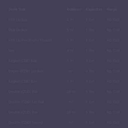
Jenis Truk
Kubikasi
Kapasitas
Harga
Pick Up Bak
1 m³
1 Ton
Rp. Call
Pick Up Box
5 m³
1 Ton
Rp. Call
Pick Up Pendingin / Freezer
5 m³
1 Ton
Rp. Call
Van
4 m³
1 Ton
Rp. Call
Engkel (CDE) Bak
5 m³
4 Ton
Rp. Call
Engkel (CDE) Los Bak
- m³
4 Ton
Rp. Call
Engkel (CDE) Box
9 m³
4 Ton
Rp. Call
Double (CDD) Bak
19 m³
6 Ton
Rp. Call
Double (CDD) Los Bak
- m³
6 Ton
Rp. Call
Double (CDD) Box
19 m³
6 Ton
Rp. Call
Double (CDD) Towing
- m³
6 Ton
Rp. Call