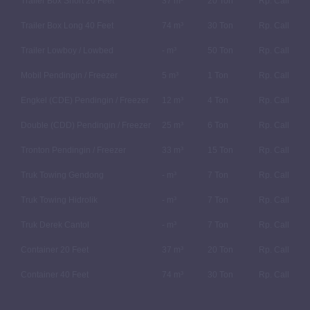
Trailer Box Short 20 Feet
37 m³
20 Ton
Rp. Call
Trailer Box Long 40 Feet
74 m³
30 Ton
Rp. Call
Trailer Lowboy / Lowbed
- m³
50 Ton
Rp. Call
Mobil Pendingin / Freezer
5 m³
1 Ton
Rp. Call
Engkel (CDE) Pendingin / Freezer
12 m³
4 Ton
Rp. Call
Double (CDD) Pendingin / Freezer
25 m³
6 Ton
Rp. Call
Tronton Pendingin / Freezer
33 m³
15 Ton
Rp. Call
Truk Towing Gendong
- m³
7 Ton
Rp. Call
Truk Towing Hidrolik
- m³
7 Ton
Rp. Call
Truk Derek Cantol
- m³
7 Ton
Rp. Call
Container 20 Feet
37 m³
20 Ton
Rp. Call
Container 40 Feet
74 m³
30 Ton
Rp. Call