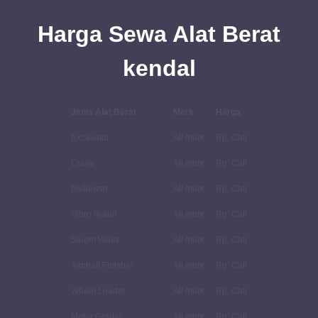
Harga
Sewa
Alat Berat
kendal
Jenis Alat Berat
Merk
Harga
Excavator
All merk
Rp. Call
Crane
All merk
Rp. Call
Bulldozer
All merk
Rp. Call
Vibro Roller
All merk
Rp. Call
Stoom Walls
All merk
Rp. Call
Asphalt Finisher
All merk
Rp. Call
Wheel Loader
All merk
Rp. Call
Motor Grader
All merk
Rp. Call