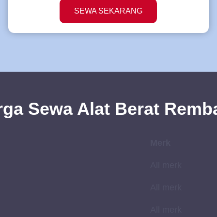
SEWA SEKARANG
rga
Sewa
Alat Berat Remb
Merk
All merk
All merk
All merk