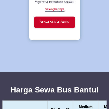
*Syarat & ketentuan berlaku
Selengkapnya
SEWA SEKARANG
Harga Sewa Bus Bantul
Medium
Me