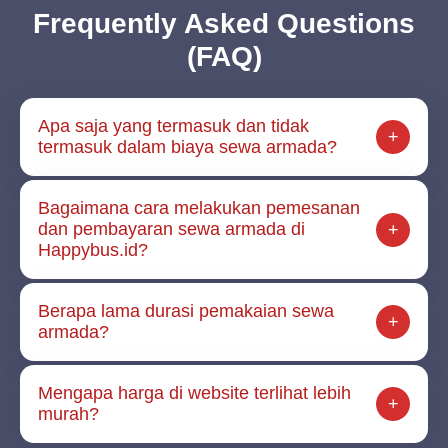
Frequently Asked Questions
(FAQ)
Apa saja yang termasuk dan tidak
termasuk dalam biaya sewa armada?
Bagaimana cara melakukan pemesanan
dan pembayaran sewa armada di
Happybus.id?
Berapa lama durasi pemakaian sewa
armada?
Mengapa harga di website terlihat lebih
murah?