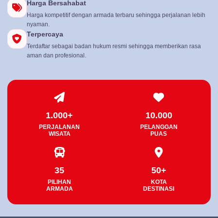
Harga Bersahabat
Harga kompetitif dengan armada terbaru sehingga perjalanan lebih
nyaman.
Terpercaya
Terdaftar sebagai badan hukum resmi sehingga memberikan rasa
aman dan profesional.
1.000+
10.000
PERJALANAN
PELANGGAN
WISATA
PUAS
35
50+
PILIHAN
KOTA
ARMADA
DESTINASI