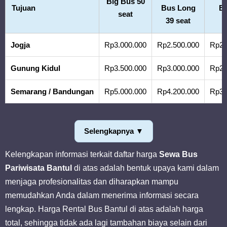
Big Bus 50
Tujuan
Bus Long
Bu
seat
39 seat
Jogja
Rp3.000.000
Rp2.500.000
Rp2.
Gunung Kidul
Rp3.500.000
Rp3.000.000
Rp2.
Semarang / Bandungan
Rp5.000.000
Rp4.200.000
Rp3.
Selengkapnya ▼
Kelengkapan informasi terkait daftar harga
Sewa Bus
Pariwisata Bantul
di atas adalah bentuk upaya kami dalam
menjaga profesionalitas dan diharapkan mampu
memudahkan Anda dalam menerima informasi secara
lengkap. Harga Rental Bus Bantul di atas adalah harga
total, sehingga tidak ada lagi tambahan biaya selain dari