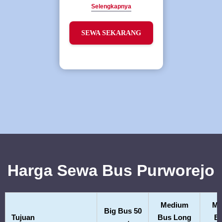
Selengkapnya
SEWA SEKARANG
Harga Sewa Bus Purworejo
Medium
Me
Big Bus 50
Tujuan
Bus Long
Bu