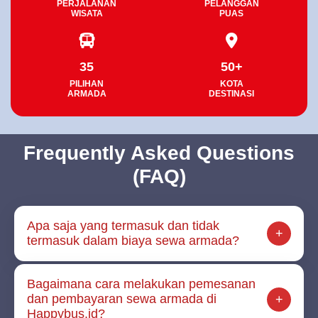
PERJALANAN
PELANGGAN
WISATA
PUAS
35
50+
PILIHAN
KOTA
ARMADA
DESTINASI
Frequently Asked Questions
(FAQ)
Apa saja yang termasuk dan tidak
termasuk dalam biaya sewa armada?
Bagaimana cara melakukan pemesanan
dan pembayaran sewa armada di
Happybus.id?