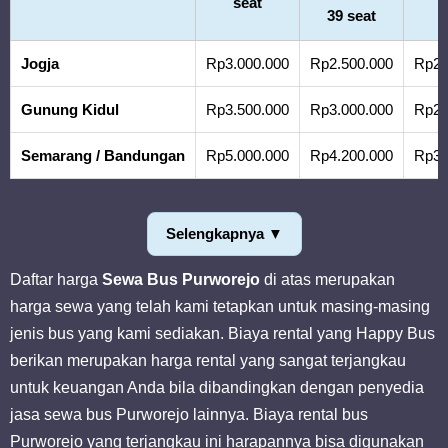
seat
39 seat
Jogja
Rp3.000.000
Rp2.500.000
Rp2.
Gunung Kidul
Rp3.500.000
Rp3.000.000
Rp2.
Semarang / Bandungan
Rp5.000.000
Rp4.200.000
Rp3.
Selengkapnya ▼
Daftar harga
Sewa Bus Purworejo
di atas merupakan
harga sewa yang telah kami
tetapkan untuk masing-masing
jenis bus yang kami sediakan. Biaya rental yang Happy Bus
berikan merupakan harga rental yang sangat terjangkau
untuk keuangan Anda bila dibandingkan dengan penyedia
jasa sewa bus Purworejo lainnya. Biaya rental bus
Purworejo yang terjangkau ini harapannya bisa digunakan