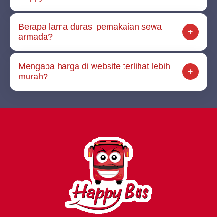
Berapa lama durasi pemakaian sewa
armada?
Mengapa harga di website terlihat lebih
murah?