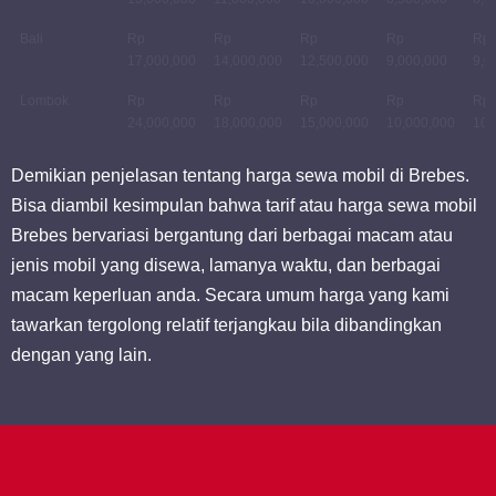
Bali
Rp
Rp
Rp
Rp
Rp
17,000,000
14,000,000
12,500,000
9,000,000
9,0
Lombok
Rp
Rp
Rp
Rp
Rp
24,000,000
18,000,000
15,000,000
10,000,000
10,
Demikian penjelasan tentang harga sewa mobil di Brebes.
Bisa diambil kesimpulan bahwa tarif atau harga sewa mobil
Brebes bervariasi bergantung dari berbagai macam atau
jenis mobil yang disewa, lamanya waktu, dan berbagai
macam keperluan anda. Secara umum harga yang kami
tawarkan tergolong relatif terjangkau bila dibandingkan
dengan yang lain.