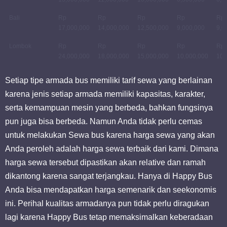
Bali
Rp
Rp
Rp
Rp
Rp
17,000,000
14,000,000
12,500,000
9,000,000
9,0
Lombok
Rp
Rp
Rp
Rp
Rp
24,000,000
18,000,000
15,000,000
10,000,000
10,
Setiap tipe armada bus memiliki tarif sewa yang berlainan
karena jenis setiap armada memiliki kapasitas, karakter,
serta kemampuan mesin yang berbeda, bahkan fungsinya
pun juga bisa berbeda. Namun Anda tidak perlu cemas
untuk melakukan Sewa bus karena harga sewa yang akan
Anda peroleh adalah harga sewa terbaik dari kami. Dimana
harga sewa tersebut dipastikan akan relative dan ramah
dikantong karena sangat terjangkau. Hanya di Happy Bus
Anda bisa mendapatkan harga semenarik dan seekonomis
ini. Perihal kualitas armadanya pun tidak perlu diragukan
lagi karena Happy Bus tetap memaksimalkan keberadaan