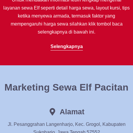
layanan sewa Elf seperti detail harga sewa, layout kursi, tips
ketika menyewa armada, termasuk faktor yang
mempengaruhi harga sewa silahkan klik tombol baca
selengkapnya di bawah ini.
Selengkapnya
Marketing Sewa Elf Pacitan
Alamat
Jl. Pesanggrahan Langenharjo, Kec. Grogol, Kabupaten
Sukoharjo, Jawa Tengah 57552