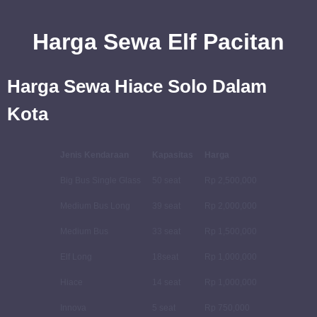
Harga Sewa Elf Pacitan
Harga Sewa Hiace Solo Dalam
Kota
Jenis Kendaraan
Kapasitas
Harga
Big Bus Single Glass
50 seat
Rp 2,500,000
Medium Bus Long
39 seat
Rp 2,000,000
Medium Bus
33 seat
Rp 1,500,000
Elf Long
18seat
Rp 1,000,000
Hiace
14 seat
Rp 1,000,000
Innova
5 seat
Rp 750,000