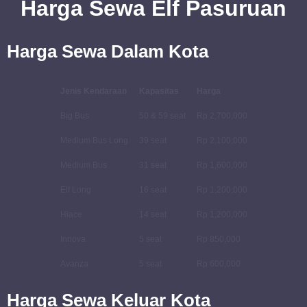
Harga
Sewa
Elf Pasuruan
Harga Sewa Dalam Kota
Jenis Kendaraan
Kapasitas
Harga
Big Bus
50 & 59 seat
Rp 2,700,000
Medium Bus Long
39 seat
Rp 2,100,000
Medium Bus
31 seat
Rp 1,600,000
Elf Long
16 seat
Rp 1,200,000
Hiace
14 seat
Rp 1,200,000
Innova
5 seat
Rp 850,000
Avanza
5 seat
Rp 600,000
Harga Sewa Keluar Kota