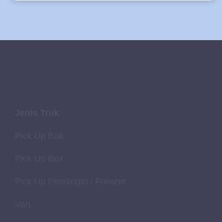
Jenis Truk
Pick Up Bak
Pick Up Box
Pick Up Pendingin / Freezer
Van