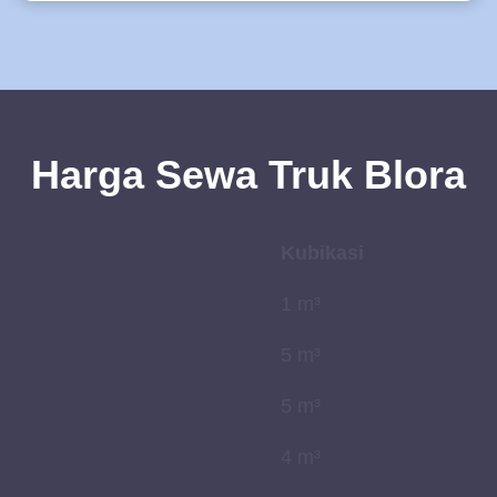
Harga Sewa Truk Blora
Kubikasi
1 m³
5 m³
5 m³
4 m³