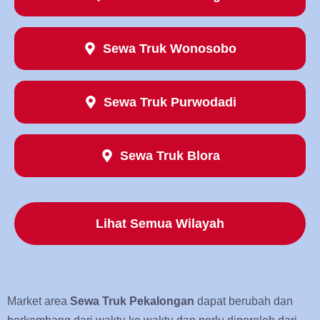
Sewa Truk Wonosobo
Sewa Truk Purwodadi
Sewa Truk Blora
Lihat Semua Wilayah
Market area
Sewa Truk Pekalongan
dapat berubah dan