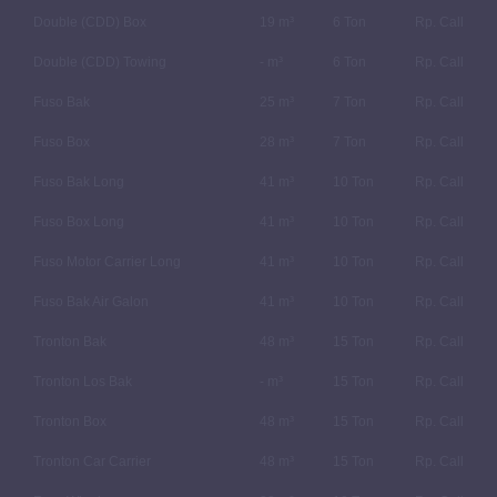
Double (CDD) Box
19 m³
6 Ton
Rp. Call
Double (CDD) Towing
- m³
6 Ton
Rp. Call
Fuso Bak
25 m³
7 Ton
Rp. Call
Fuso Box
28 m³
7 Ton
Rp. Call
Fuso Bak Long
41 m³
10 Ton
Rp. Call
Fuso Box Long
41 m³
10 Ton
Rp. Call
Fuso Motor Carrier Long
41 m³
10 Ton
Rp. Call
Fuso Bak Air Galon
41 m³
10 Ton
Rp. Call
Tronton Bak
48 m³
15 Ton
Rp. Call
Tronton Los Bak
- m³
15 Ton
Rp. Call
Tronton Box
48 m³
15 Ton
Rp. Call
Tronton Car Carrier
48 m³
15 Ton
Rp. Call