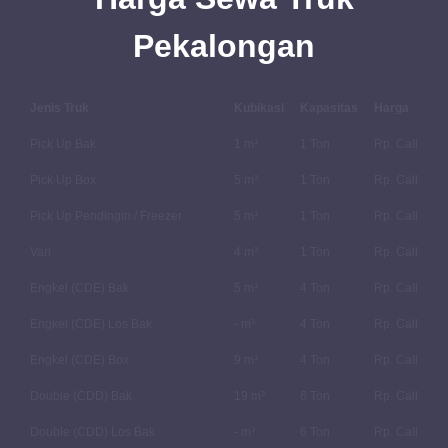
Pekalongan
Jenis Truk
Kubikasi
Kapasitas
Harga
Pick Up Bak
1 m³
1 Ton
Rp. Call
Pick Up Box
5 m³
1 Ton
Rp. Call
Pick Up Pendingin / Freezer
5 m³
1 Ton
Rp. Call
Van
4 m³
1 Ton
Rp. Call
Engkel (CDE) Bak
5 m³
4 Ton
Rp. Call
Engkel (CDE) Los Bak
- m³
4 Ton
Rp. Call
Engkel (CDE) Box
9 m³
4 Ton
Rp. Call
Double (CDD) Bak
19 m³
6 Ton
Rp. Call
Double (CDD) Los Bak
- m³
6 Ton
Rp. Call