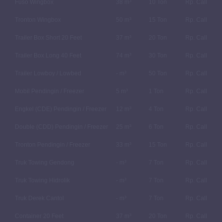
Fuso Wingbox
38 m³
10 Ton
Rp. Call
Tronton Wingbox
50 m³
15 Ton
Rp. Call
Trailer Box Short 20 Feet
37 m³
20 Ton
Rp. Call
Trailer Box Long 40 Feet
74 m³
30 Ton
Rp. Call
Trailer Lowboy / Lowbed
- m³
50 Ton
Rp. Call
Mobil Pendingin / Freezer
5 m³
1 Ton
Rp. Call
Engkel (CDE) Pendingin / Freezer
12 m³
4 Ton
Rp. Call
Double (CDD) Pendingin / Freezer
25 m³
6 Ton
Rp. Call
Tronton Pendingin / Freezer
33 m³
15 Ton
Rp. Call
Truk Towing Gendong
- m³
7 Ton
Rp. Call
Truk Towing Hidrolik
- m³
7 Ton
Rp. Call
Truk Derek Cantol
- m³
7 Ton
Rp. Call
Container 20 Feet
37 m³
20 Ton
Rp. Call