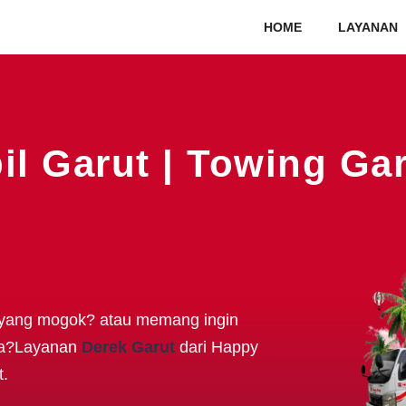
HOME
LAYANAN
l Garut | Towing Gar
 yang mogok? atau memang ingin
nya?Layanan
Derek Garut
dari Happy
t.