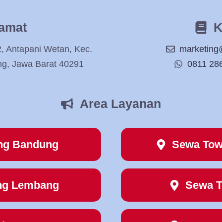
amat
K
2, Antapani Wetan, Kec.
marketing
ng, Jawa Barat 40291
0811 28
Area Layanan
ng Bandung
Sewa Tow
ng Lembang
Sewa T