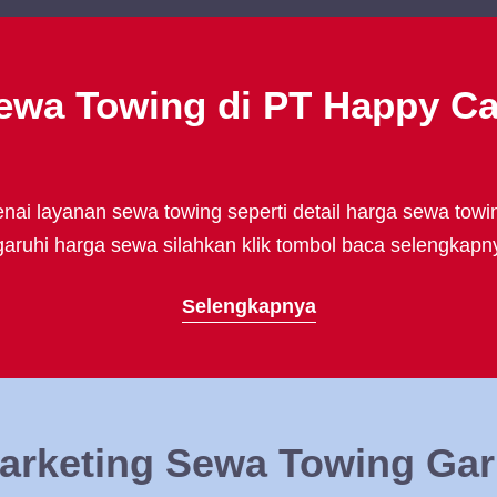
ewa Towing di PT Happy C
ai layanan sewa towing seperti detail harga sewa towi
uhi harga sewa silahkan klik tombol baca selengkapny
Selengkapnya
arketing Sewa Towing Gar