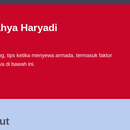
ahya Haryadi
ng, tips ketika menyewa armada, termasuk faktor
a di bawah ini.
ut