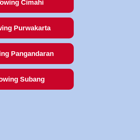
owing Cimahi
ing Purwakarta
ing Pangandaran
owing Subang