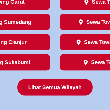
ing Garut
Sewa T
ng Sumedang
Sewa Tow
ng Cianjur
Sewa Tow
ng Sukabumi
Sewa T
Lihat Semua Wilayah