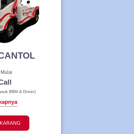
CANTOL
 Mulai
Call
asuk BBM & Driver)
kapnya
EKARANG