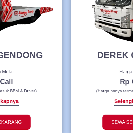
 GENDONG
DEREK 
 Mulai
Harga
Call
Rp 
asuk BBM & Driver)
(Harga hanya term
gkapnya
Seleng
EKARANG
SEWA S