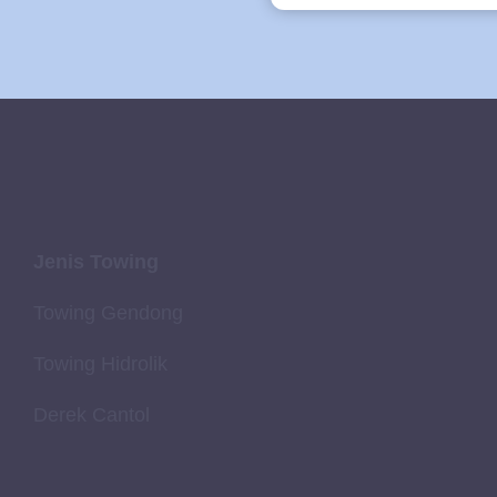
Jenis Towing
Towing Gendong
Towing Hidrolik
Derek Cantol