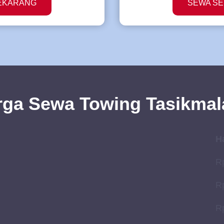
EKARANG
SEWA S
rga Sewa Towing Tasikmal
H
Rp
Rp
Rp