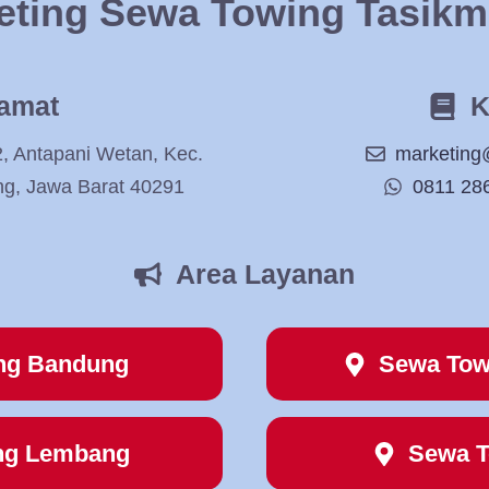
eting Sewa Towing Tasikm
amat
K
2, Antapani Wetan, Kec.
marketing
ng, Jawa Barat 40291
0811 28
Area Layanan
ng Bandung
Sewa Tow
ng Lembang
Sewa T