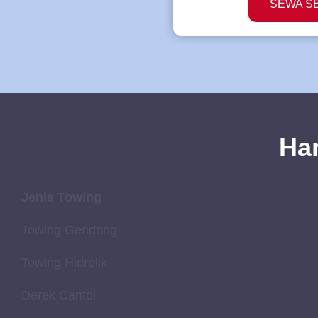
SEWA S
Ha
Jenis Towing
Towing Gendong
Towing Hidrolik
Derek Cantol