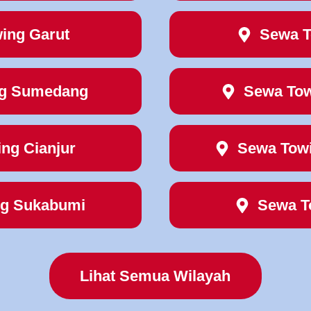
ing Garut
Sewa T
ng Sumedang
Sewa Tow
ng Cianjur
Sewa Tow
ng Sukabumi
Sewa T
Lihat Semua Wilayah