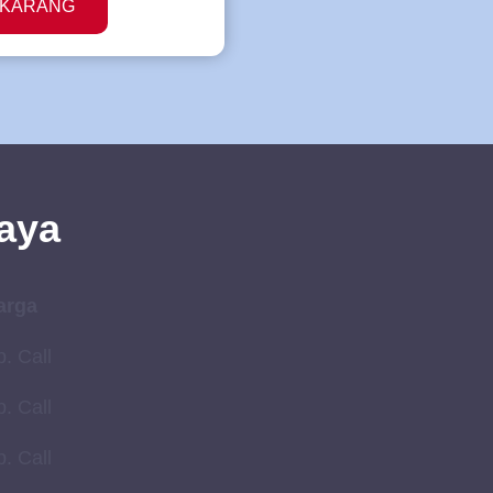
EKARANG
aya
arga
. Call
. Call
. Call