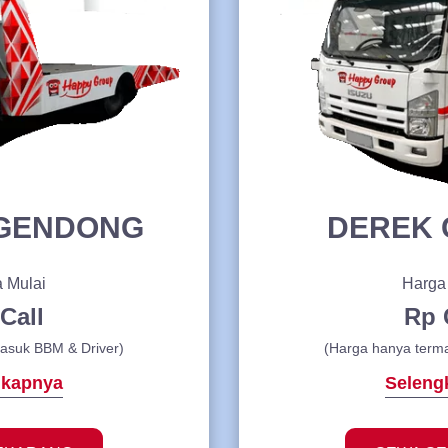
 GENDONG
DEREK 
 Mulai
Harga
Call
Rp 
asuk BBM & Driver)
(Harga hanya term
gkapnya
Seleng