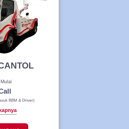
CANTOL
 Mulai
Call
asuk BBM & Driver)
kapnya