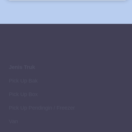
Jenis Truk
Pick Up Bak
Pick Up Box
Pick Up Pendingin / Freezer
Van