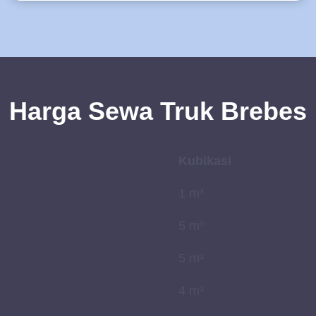
Harga Sewa Truk Brebes
Kubikasi
1 m³
5 m³
5 m³
4 m³