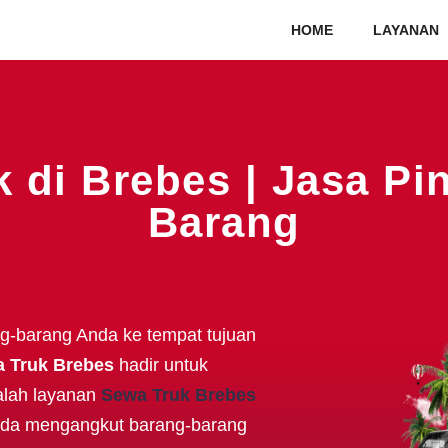
HOME
LAYANAN
 di Brebes | Jasa P
Barang
g-barang Anda ke tempat tujuan
 Truk Brebes
hadir untuk
alah layanan
Sewa Truk Brebes
Anda mengangkut barang-barang